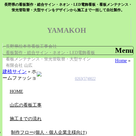
長野県の看板製作・総合サイン・ネオン・LED電飾看板・看板メンテナンス・
蛍光管取替・大型サインをデザインから施工まで一括して自社製作。
YAMAKOH
長野県松本市看板工事会社
Menu
看板製作・総合サイン・ネオン・LED電飾看板
看板メンテナンス・蛍光管取替・大型サイン
Skip
Home
»
有限会社 山広
to
content
建植サイン
» ホ
ームファッショ
0263(57)0022
HOME
山広の看板工事
施工までの流れ
制作フロー(個人・個人企業主様向け)