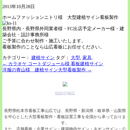
2013年10月28日
ホームファッションニトリ様 大型建植サイン看板製作
長野県内・長野県外同業者様・FC出店予定メーカー様・建
築会社・設計事務所様
ご予算に合わせ制作・施工いたします。
看板製作のことなら山広看板にお任せください。
カテゴリー：
建植サイン
タグ：
大型
,
家具
.
Post
←
カラオケ コートダジュール様 看板建植サイン
洋服の青山様 建植サイン大型看板製作
→
navigation
0263(57)0022
長野県松本市看板工事山広では、長野県・新潟県・岐阜県・山梨県
を中心とした大型看板製作・看板設置工事を全国から承っておりま
す。
また、店舗看板・企業サイン・建築物内サイン・ネオンサイン・公