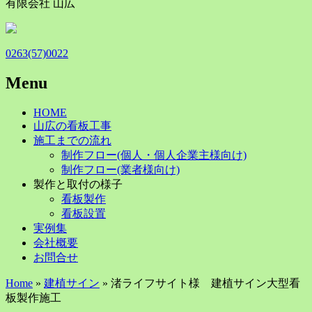
有限会社 山広
0263(57)0022
Menu
Skip
HOME
to
山広の看板工事
content
施工までの流れ
制作フロー(個人・個人企業主様向け)
制作フロー(業者様向け)
製作と取付の様子
看板製作
看板設置
実例集
会社概要
お問合せ
Home
»
建植サイン
» 渚ライフサイト様 建植サイン大型看
板製作施工