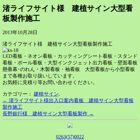
渚ライフサイト様 建植サイン大型看
板製作施工
2013年10月28日
渚ライフサイト様 建植サイン大型看板製作施工
LED看板・ネオン看板・カッティングシート看板・スタンド
看板・ポール看板・大型インクジェット出力看板・壁面看板
懸垂幕･のれん・木製看板・袖看板 大型看板から小型看板
まで各種お取り扱いしています。
お気軽に見積り等お問い合わせください。
カテゴリー：
建植サイン
.
Post
←
渚ライフサイト様出入口案内看板 建植サイン大型看板
製作施工
navigation
長野銀行様 建植サイン大型看板製作
→
0263(57)0022