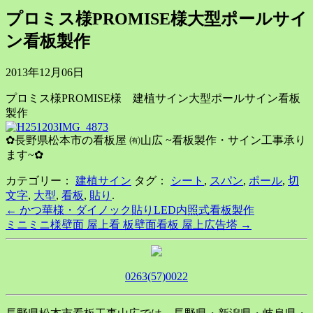
プロミス様PROMISE様大型ポールサイ
ン看板製作
2013年12月06日
プロミス様PROMISE様 建植サイン大型ポールサイン看板
製作
✿長野県松本市の看板屋 ㈲山広 ~看板製作・サイン工事承り
ます~✿
カテゴリー：
建植サイン
タグ：
シート
,
スパン
,
ポール
,
切
文字
,
大型
,
看板
,
貼り
.
Post
←
かつ華様・ダイノック貼りLED内照式看板製作
ミニミニ様壁面 屋上看 板壁面看板 屋上広告塔
→
navigation
0263(57)0022