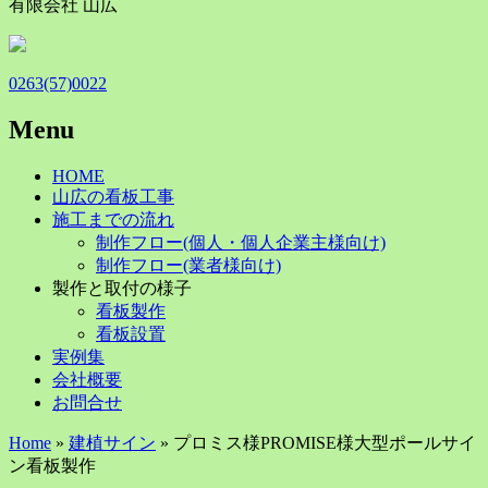
有限会社 山広
0263(57)0022
Menu
Skip
HOME
to
山広の看板工事
content
施工までの流れ
制作フロー(個人・個人企業主様向け)
制作フロー(業者様向け)
製作と取付の様子
看板製作
看板設置
実例集
会社概要
お問合せ
Home
»
建植サイン
» プロミス様PROMISE様大型ポールサイ
ン看板製作