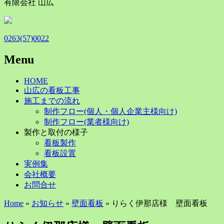
有限会社 山広
0263(57)0022
Menu
Skip
HOME
to
山広の看板工事
content
施工までの流れ
制作フロー(個人・個人企業主様向け)
制作フロー(業者様向け)
製作と取付の様子
看板製作
看板設置
実例集
会社概要
お問合せ
Home
»
お知らせ
»
壁面看板
» りらく伊那店様 壁面看板