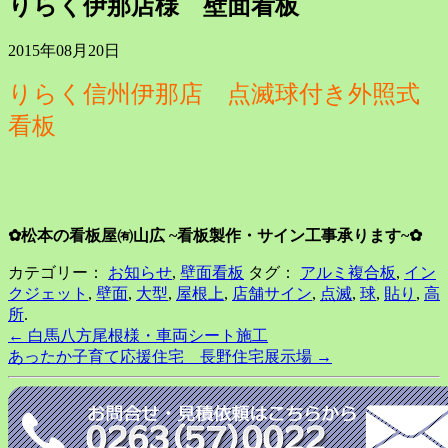
りらく伊那店様 壁面看板
2015年08月20日
りらく信州伊那店 点滅球付き外照式
看板
✿松本の看板屋㈲山広 ~看板製作・サイン工事承ります~✿
カテゴリー：
お知らせ
,
壁面看板
タグ：
アルミ複合板
,
イン
クジェット
,
壁面
,
大型
,
屋根上
,
店舗サイン
,
点滅
,
球
,
貼り
,
高
所
.
Post
←
白馬八方尾根様・車両シート施工
あったか子育て応援住宅 長野住宅展示場
→
navigation