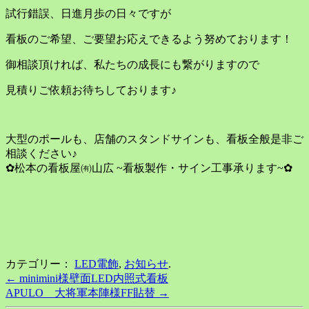
試行錯誤、日進月歩の日々ですが
看板のご希望、ご要望お応えできるよう努めております！
御相談頂ければ、私たちの成長にも繋がりますので
見積りご依頼お待ちしております♪
大型のポールも、店舗のスタンドサインも、看板全般是非ご
相談ください♪
✿松本の看板屋㈲山広 ~看板製作・サイン工事承ります~✿
カテゴリー：
LED電飾
,
お知らせ
.
Post
←
minimini様壁面LED内照式看板
APULO 大将軍本陣様FF貼替
→
navigation