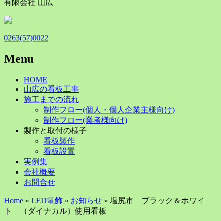
有限会社 山広
0263(57)0022
Menu
Skip
HOME
to
山広の看板工事
content
施工までの流れ
制作フロー(個人・個人企業主様向け)
制作フロー(業者様向け)
製作と取付の様子
看板製作
看板設置
実例集
会社概要
お問合せ
Home
»
LED電飾
»
お知らせ
» 塩尻市 ブラック＆ホワイ
ト （ダイナカル）使用看板