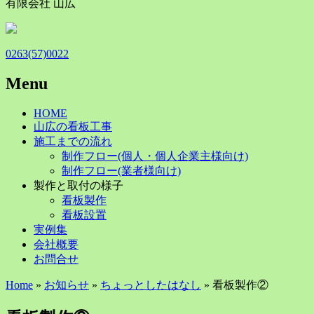
有限会社 山広
0263(57)0022
Menu
Skip
HOME
to
山広の看板工事
content
施工までの流れ
制作フロー(個人・個人企業主様向け)
制作フロー(業者様向け)
製作と取付の様子
看板製作
看板設置
実例集
会社概要
お問合せ
Home
»
お知らせ
»
ちょっとしたはなし
» 看板製作②