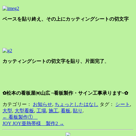
ベースを貼り終え、その上にカッティングシートの切文字
カッティングシートの切文字を貼り、片面完了
。
✿松本の看板屋㈲山広 ~看板製作・サイン工事承ります~✿
カテゴリー：
お知らせ
,
ちょっとしたはなし
タグ：
シート
,
大型
,
大型看板
,
工場
,
施工
,
看板
,
貼り
.
Post
←
看板製作①
JOY JOY亜熱帯様 製作2
→
navigation