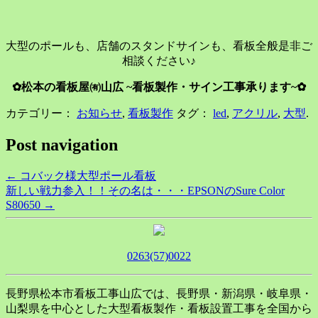
大型のポールも、店舗のスタンドサインも、看板全般是非ご
相談ください♪
✿松本の看板屋㈲山広 ~看板製作・サイン工事承ります~✿
カテゴリー：
お知らせ
,
看板製作
タグ：
led
,
アクリル
,
大型
.
Post navigation
←
コバック様大型ポール看板
新しい戦力参入！！その名は・・・EPSONのSure Color
S80650
→
0263(57)0022
長野県松本市看板工事山広では、長野県・新潟県・岐阜県・
山梨県を中心とした大型看板製作・看板設置工事を全国から