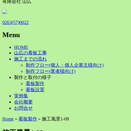
有限会社 山広
0263(57)0022
Menu
Skip
HOME
to
山広の看板工事
content
施工までの流れ
制作フロー(個人・個人企業主様向け)
制作フロー(業者様向け)
製作と取付の様子
看板製作
看板設置
実例集
会社概要
お問合せ
Home
»
看板製作
» 施工風景1-09