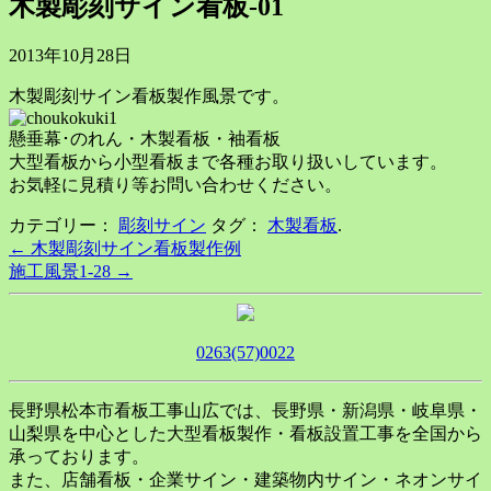
木製彫刻サイン看板-01
2013年10月28日
木製彫刻サイン看板製作風景です。
懸垂幕･のれん・木製看板・袖看板
大型看板から小型看板まで各種お取り扱いしています。
お気軽に見積り等お問い合わせください。
カテゴリー：
彫刻サイン
タグ：
木製看板
.
Post
←
木製彫刻サイン看板製作例
施工風景1-28
→
navigation
0263(57)0022
長野県松本市看板工事山広では、長野県・新潟県・岐阜県・
山梨県を中心とした大型看板製作・看板設置工事を全国から
承っております。
また、店舗看板・企業サイン・建築物内サイン・ネオンサイ