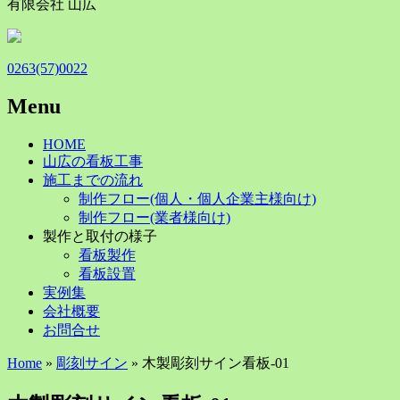
有限会社 山広
0263(57)0022
Menu
Skip
HOME
to
山広の看板工事
content
施工までの流れ
制作フロー(個人・個人企業主様向け)
制作フロー(業者様向け)
製作と取付の様子
看板製作
看板設置
実例集
会社概要
お問合せ
Home
»
彫刻サイン
» 木製彫刻サイン看板-01