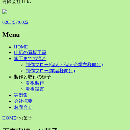
有限会社 山広
0263(57)0022
Menu
Skip
HOME
to
山広の看板工事
content
施工までの流れ
制作フロー(個人・個人企業主様向け)
制作フロー(業者様向け)
製作と取付の様子
看板製作
看板設置
実例集
会社概要
お問合せ
HOME
»
お菓子