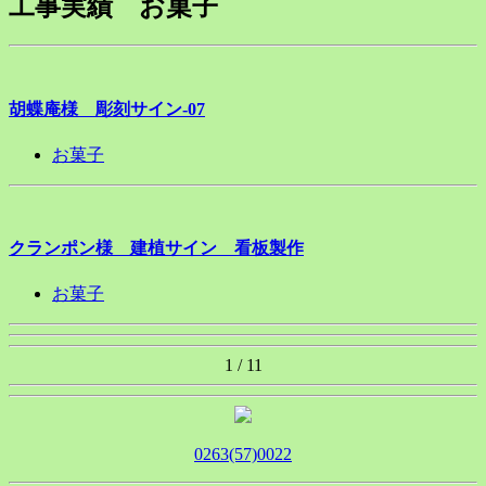
工事実績 お菓子
胡蝶庵様 彫刻サイン-07
お菓子
クランポン様 建植サイン 看板製作
お菓子
1 / 1
1
0263(57)0022