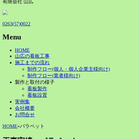
有限会社 山広
0263(57)0022
Menu
Skip
HOME
to
山広の看板工事
content
施工までの流れ
制作フロー(個人・個人企業主様向け)
制作フロー(業者様向け)
製作と取付の様子
看板製作
看板設置
実例集
会社概要
お問合せ
HOME
»
パラペット