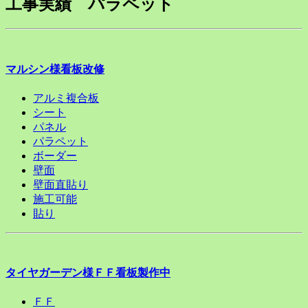
工事実績 パラペット
マルシン様看板改修
アルミ複合板
シート
パネル
パラペット
ボーダー
壁面
壁面直貼り
施工可能
貼り
タイヤガーデン様ＦＦ看板製作中
ＦＦ