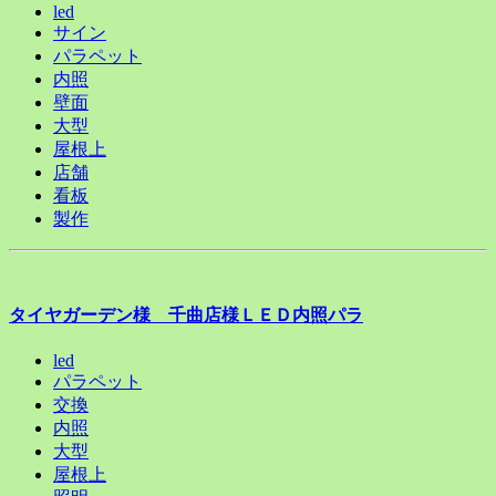
led
サイン
パラペット
内照
壁面
大型
屋根上
店舗
看板
製作
タイヤガーデン様 千曲店様ＬＥＤ内照パラ
led
パラペット
交換
内照
大型
屋根上