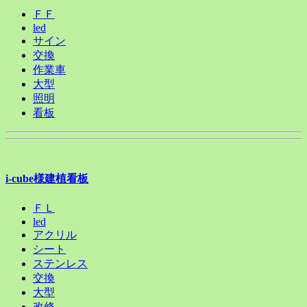
ＦＦ
led
サイン
交換
作業車
大型
照明
看板
i-cube様建植看板
ＦＬ
led
アクリル
シート
ステンレス
交換
大型
改修