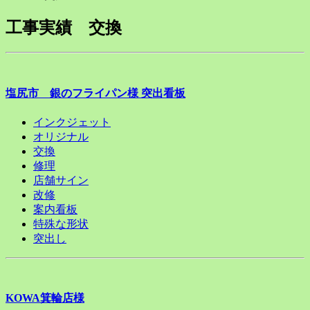
工事実績 交換
塩尻市 銀のフライパン様 突出看板
インクジェット
オリジナル
交換
修理
店舗サイン
改修
案内看板
特殊な形状
突出し
KOWA箕輪店様