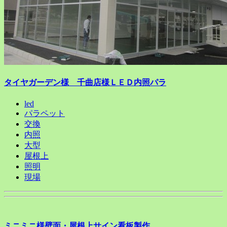
タイヤガーデン様 千曲店様ＬＥＤ内照パラ
led
パラペット
交換
内照
大型
屋根上
照明
現場
ミニミニ様壁面・屋根上サイン看板製作