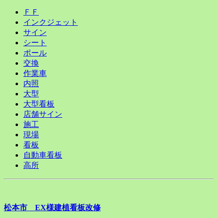
ＦＦ
インクジェット
サイン
シート
ポール
交換
作業車
内照
大型
大型看板
店舗サイン
施工
現場
看板
自動車看板
高所
松本市 EX様建植看板改修