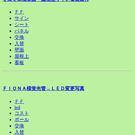
ＦＦ
サイン
シート
パネル
交換
入替
壁面
屋根上
看板
ＦＩＯＮＡ様蛍光管→ＬＥＤ変更写真
ＦＦ
led
コスト
ポール
交換
入替