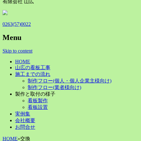
有限会社 山広
0263(57)0022
Menu
Skip to content
HOME
山広の看板工事
施工までの流れ
制作フロー(個人・個人企業主様向け)
制作フロー(業者様向け)
製作と取付の様子
看板製作
看板設置
実例集
会社概要
お問合せ
HOME
»
交換