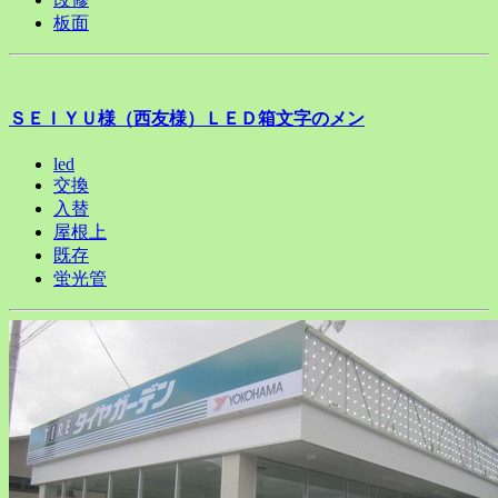
板面
ＳＥＩＹＵ様（西友様）ＬＥＤ箱文字のメン
led
交換
入替
屋根上
既存
蛍光管