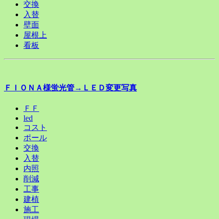
交換
入替
壁面
屋根上
看板
ＦＩＯＮＡ様蛍光管→ＬＥＤ変更写真
ＦＦ
led
コスト
ポール
交換
入替
内照
削減
工事
建植
施工