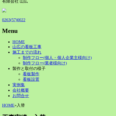
有限会社 山広
0263(57)0022
Menu
Skip
HOME
to
山広の看板工事
content
施工までの流れ
制作フロー(個人・個人企業主様向け)
制作フロー(業者様向け)
製作と取付の様子
看板製作
看板設置
実例集
会社概要
お問合せ
HOME
»
入替