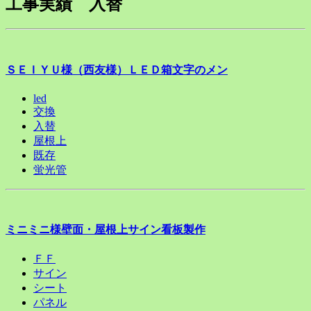
工事実績 入替
ＳＥＩＹＵ様（西友様）ＬＥＤ箱文字のメン
led
交換
入替
屋根上
既存
蛍光管
ミニミニ様壁面・屋根上サイン看板製作
ＦＦ
サイン
シート
パネル