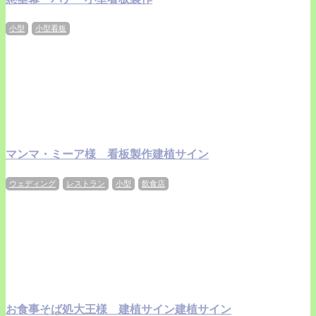
小型
小型看板
マンマ・ミーア様 看板製作建植サイン
ウェディング
レストラン
小型
飲食店
お食事そば処大王様 建植サイン建植サイン