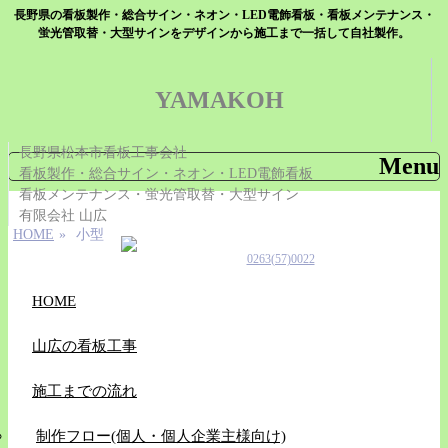
長野県の看板製作・総合サイン・ネオン・LED電飾看板・看板メンテナンス・
蛍光管取替・大型サインをデザインから施工まで一括して自社製作。
YAMAKOH
長野県松本市看板工事会社
Menu
看板製作・総合サイン・ネオン・LED電飾看板
看板メンテナンス・蛍光管取替・大型サイン
Skip
有限会社 山広
to
content
HOME
»
小型
0263(57)0022
HOME
山広の看板工事
施工までの流れ
制作フロー(個人・個人企業主様向け)