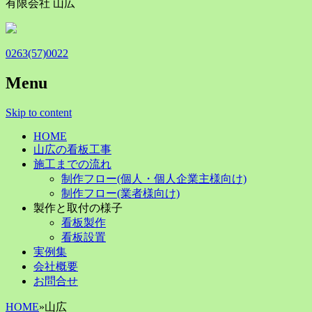
有限会社 山広
0263(57)0022
Menu
Skip to content
HOME
山広の看板工事
施工までの流れ
制作フロー(個人・個人企業主様向け)
制作フロー(業者様向け)
製作と取付の様子
看板製作
看板設置
実例集
会社概要
お問合せ
HOME
»
山広