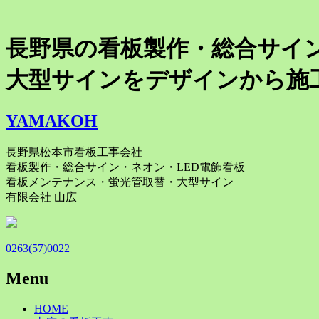
長野県の看板製作・総合サイ
大型サインをデザインから施
YAMAKOH
長野県松本市看板工事会社
看板製作・総合サイン・ネオン・LED電飾看板
看板メンテナンス・蛍光管取替・大型サイン
有限会社 山広
0263(57)0022
Menu
Skip
HOME