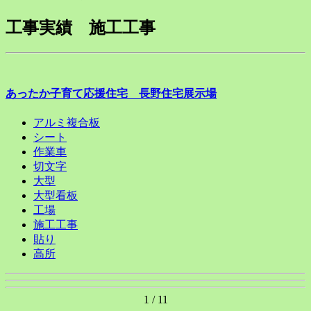
工事実績 施工工事
あったか子育て応援住宅 長野住宅展示場
アルミ複合板
シート
作業車
切文字
大型
大型看板
工場
施工工事
貼り
高所
1 / 1
1