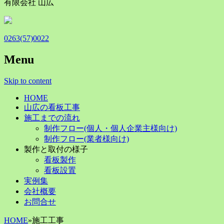
有限会社 山広
0263(57)0022
Menu
Skip to content
HOME
山広の看板工事
施工までの流れ
制作フロー(個人・個人企業主様向け)
制作フロー(業者様向け)
製作と取付の様子
看板製作
看板設置
実例集
会社概要
お問合せ
HOME
»
施工工事