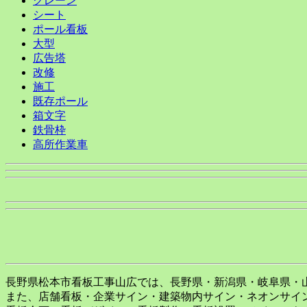
クレーン
シート
ポール看板
大型
広告塔
改修
施工
既存ポール
箱文字
鉄骨枠
高所作業車
長野県松本市看板工事山広では、長野県・新潟県・岐阜県・
また、店舗看板・企業サイン・建築物内サイン・ネオンサイ