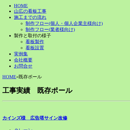
HOME
山広の看板工事
施工までの流れ
制作フロー(個人・個人企業主様向け)
制作フロー(業者様向け)
製作と取付の様子
看板製作
看板設置
実例集
会社概要
お問合せ
HOME
»
既存ポール
工事実績 既存ポール
カインズ様 広告塔サイン改修