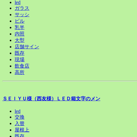
led
ガラス
サッシ
ビル
乳半
内照
大型
店舗サイン
既存
現場
飲食店
高所
ＳＥＩＹＵ様（西友様）ＬＥＤ箱文字のメン
led
交換
入替
屋根上
既存