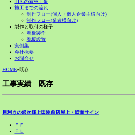
to
山広の看板工事
content
施工までの流れ
制作フロー(個人・個人企業主様向け)
制作フロー(業者様向け)
製作と取付の様子
看板製作
看板設置
実例集
会社概要
お問合せ
HOME
»
既存
工事実績 既存
目利きの銀次様上田駅前店屋上・壁面サイン
ＦＦ
ＦＬ