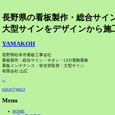
長野県の看板製作・総合サイ
大型サインをデザインから施
YAMAKOH
長野県松本市看板工事会社
看板製作・総合サイン・ネオン・LED電飾看板
看板メンテナンス・蛍光管取替・大型サイン
有限会社 山広
0263(57)0022
Menu
Skip
HOME