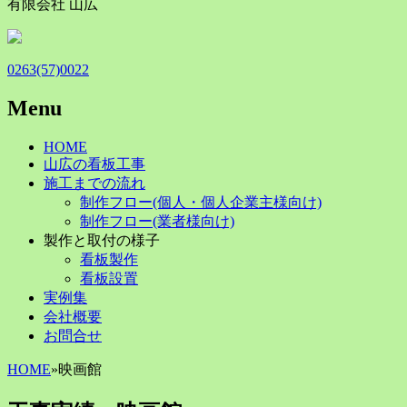
有限会社 山広
0263(57)0022
Menu
Skip
HOME
to
山広の看板工事
content
施工までの流れ
制作フロー(個人・個人企業主様向け)
制作フロー(業者様向け)
製作と取付の様子
看板製作
看板設置
実例集
会社概要
お問合せ
HOME
»
映画館