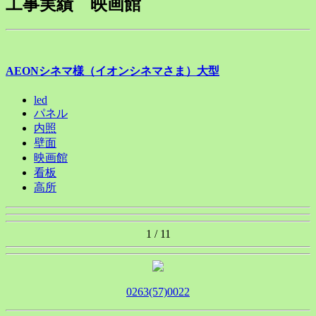
工事実績 映画館
AEONシネマ様（イオンシネマさま）大型
led
パネル
内照
壁面
映画館
看板
高所
1 / 1
1
0263(57)0022