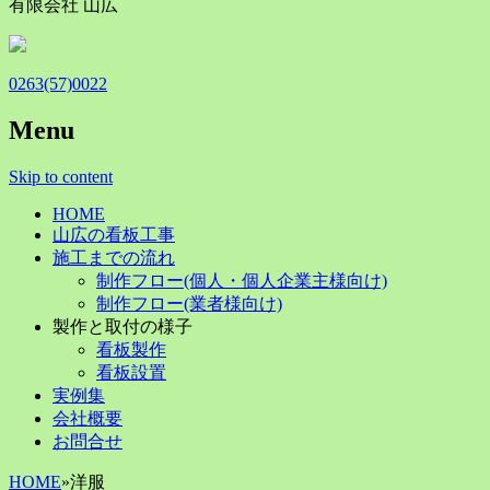
有限会社 山広
0263(57)0022
Menu
Skip to content
HOME
山広の看板工事
施工までの流れ
制作フロー(個人・個人企業主様向け)
制作フロー(業者様向け)
製作と取付の様子
看板製作
看板設置
実例集
会社概要
お問合せ
HOME
»
洋服