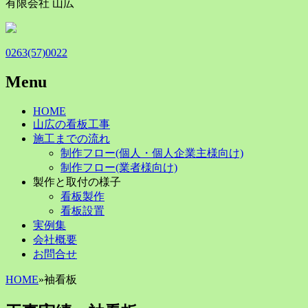
有限会社 山広
0263(57)0022
Menu
Skip
HOME
to
山広の看板工事
content
施工までの流れ
制作フロー(個人・個人企業主様向け)
制作フロー(業者様向け)
製作と取付の様子
看板製作
看板設置
実例集
会社概要
お問合せ
HOME
»
袖看板