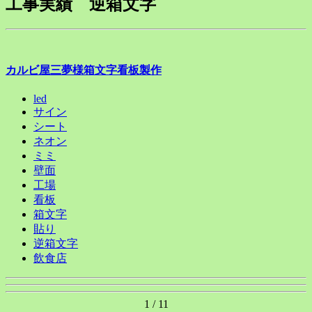
工事実績 逆箱文字
カルビ屋三夢様箱文字看板製作
led
サイン
シート
ネオン
ミミ
壁面
工場
看板
箱文字
貼り
逆箱文字
飲食店
1 / 1
1