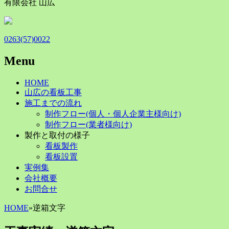
有限会社 山広
0263(57)0022
Menu
Skip
HOME
to
山広の看板工事
content
施工までの流れ
制作フロー(個人・個人企業主様向け)
制作フロー(業者様向け)
製作と取付の様子
看板製作
看板設置
実例集
会社概要
お問合せ
HOME
»
逆箱文字