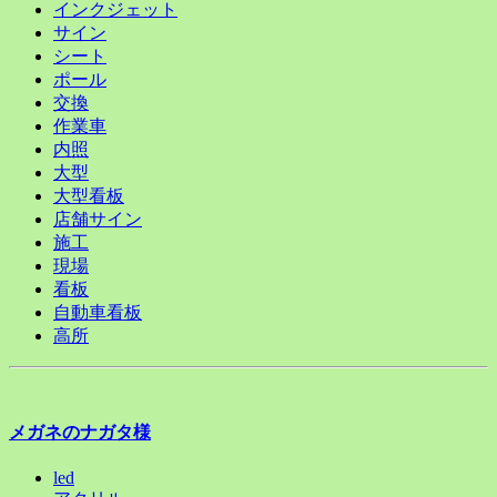
インクジェット
サイン
シート
ポール
交換
作業車
内照
大型
大型看板
店舗サイン
施工
現場
看板
自動車看板
高所
メガネのナガタ様
led