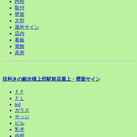
内照
取付
壁面
大型
屋外サイン
店内
看板
電飾
高所
目利きの銀次様上田駅前店屋上・壁面サイン
ＦＦ
ＦＬ
led
ガラス
サッシ
ビル
乳半
内照