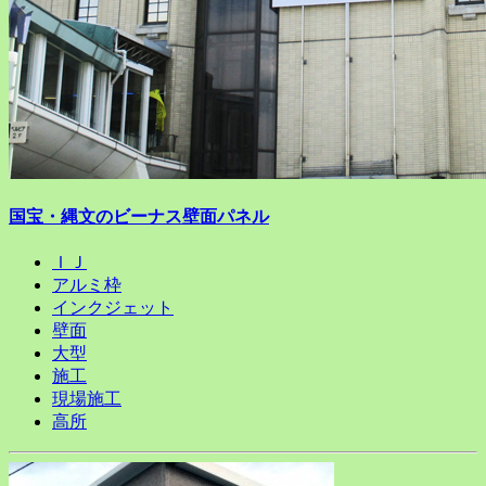
国宝・縄文のビーナス壁面パネル
ＩＪ
アルミ枠
インクジェット
壁面
大型
施工
現場施工
高所