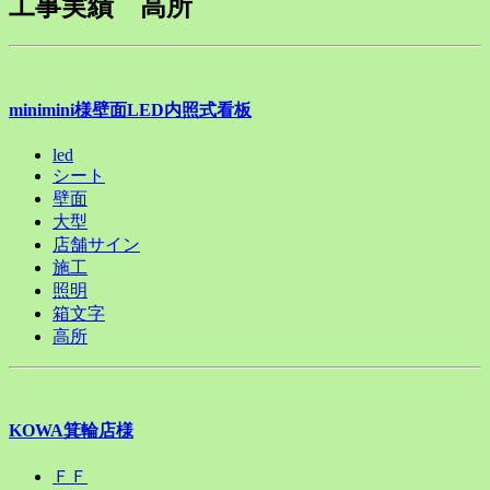
工事実績 高所
minimini様壁面LED内照式看板
led
シート
壁面
大型
店舗サイン
施工
照明
箱文字
高所
KOWA箕輪店様
ＦＦ