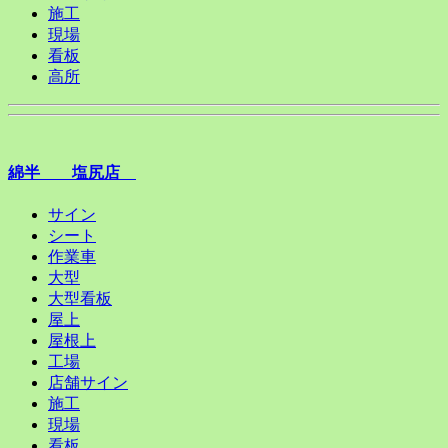
施工
現場
看板
高所
綿半 塩尻店
サイン
シート
作業車
大型
大型看板
屋上
屋根上
工場
店舗サイン
施工
現場
看板