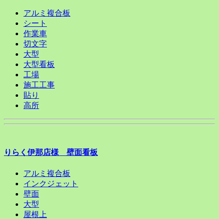
アルミ複合板
シート
作業車
切文字
大型
大型看板
工場
施工工事
貼り
高所
りらく伊那店様 壁面看板
アルミ複合板
インクジェット
壁面
大型
屋根上