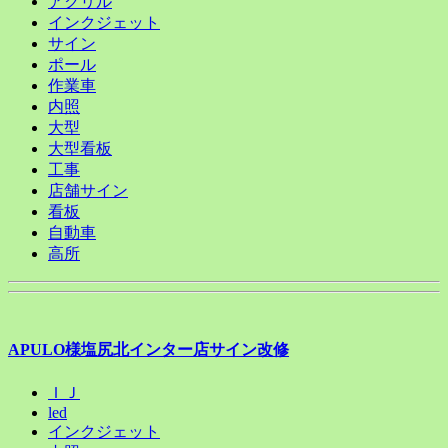
アクリル
インクジェット
サイン
ポール
作業車
内照
大型
大型看板
工事
店舗サイン
看板
自動車
高所
APULO様塩尻北インター店サイン改修
ＩＪ
led
インクジェット