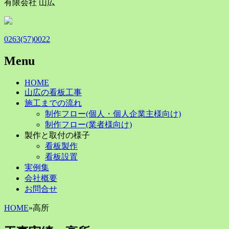
有限会社 山広
0263(57)0022
Menu
Skip
HOME
to
山広の看板工事
content
施工までの流れ
制作フロー(個人・個人企業主様向け)
制作フロー(業者様向け)
製作と取付の様子
看板製作
看板設置
実例集
会社概要
お問合せ
HOME
»
高所