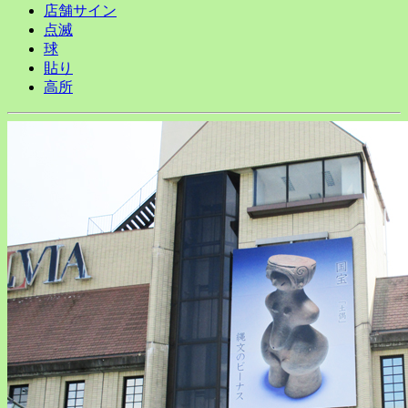
店舗サイン
点滅
球
貼り
高所