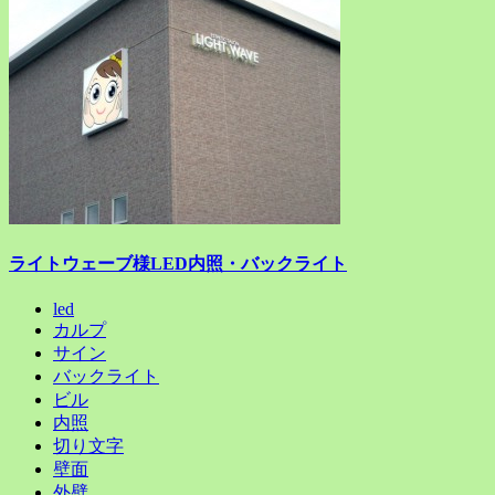
ライトウェーブ様LED内照・バックライト
led
カルプ
サイン
バックライト
ビル
内照
切り文字
壁面
外壁