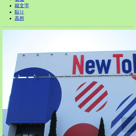
箱文字
貼り
高所