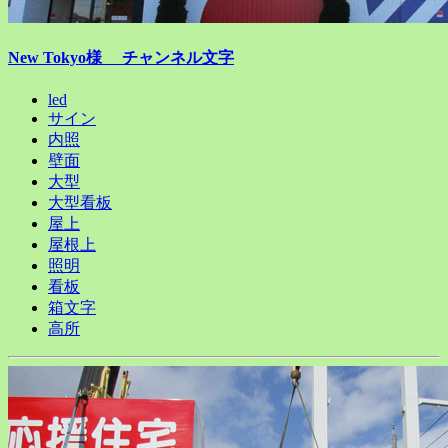
New Tokyo様 チャンネル文字
led
サイン
内照
壁面
大型
大型看板
屋上
屋根上
照明
看板
箱文字
高所