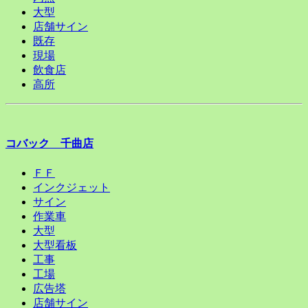
大型
店舗サイン
既存
現場
飲食店
高所
コバック 千曲店
ＦＦ
インクジェット
サイン
作業車
大型
大型看板
工事
工場
広告塔
店舗サイン