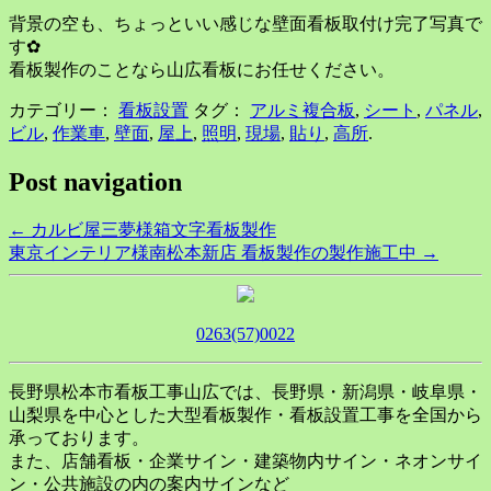
背景の空も、ちょっといい感じな壁面看板取付け完了写真で
す✿
看板製作のことなら山広看板にお任せください。
カテゴリー：
看板設置
タグ：
アルミ複合板
,
シート
,
パネル
,
ビル
,
作業車
,
壁面
,
屋上
,
照明
,
現場
,
貼り
,
高所
.
Post navigation
←
カルビ屋三夢様箱文字看板製作
東京インテリア様南松本新店 看板製作の製作施工中
→
0263(57)0022
長野県松本市看板工事山広では、長野県・新潟県・岐阜県・
山梨県を中心とした大型看板製作・看板設置工事を全国から
承っております。
また、店舗看板・企業サイン・建築物内サイン・ネオンサイ
ン・公共施設の内の案内サインなど