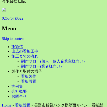
有限会社 山広
0263(57)0022
Menu
Skip to content
HOME
山広の看板工事
施工までの流れ
制作フロー(個人・個人企業主様向け)
制作フロー(業者様向け)
製作と取付の様子
看板製作
看板設置
実例集
会社概要
お問合せ
Home
»
看板設置
» 長野市賃貸バンク様壁面サイン 看板製