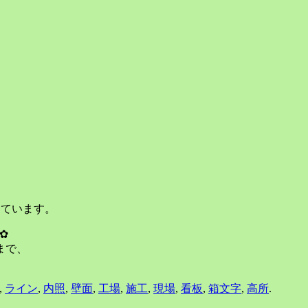
っています。
✿
まで、
,
ライン
,
内照
,
壁面
,
工場
,
施工
,
現場
,
看板
,
箱文字
,
高所
.