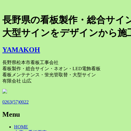
長野県の看板製作・総合サイ
大型サインをデザインから施
YAMAKOH
長野県松本市看板工事会社
看板製作・総合サイン・ネオン・LED電飾看板
看板メンテナンス・蛍光管取替・大型サイン
有限会社 山広
0263(57)0022
Menu
Skip
HOME