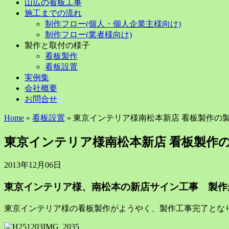
to
山広の看板工事
content
施工までの流れ
制作フロー(個人・個人企業主様向け)
制作フロー(業者様向け)
製作と取付の様子
看板製作
看板設置
実例集
会社概要
お問合せ
Home
»
看板設置
» 東京インテリア様南松本新店 看板製作の
東京インテリア様南松本新店 看板製作
2013年12月06日
東京インテリア様、南松本の新店サイン工事 製作
東京インテリア様の看板製作がようやく、製作工事完了とな