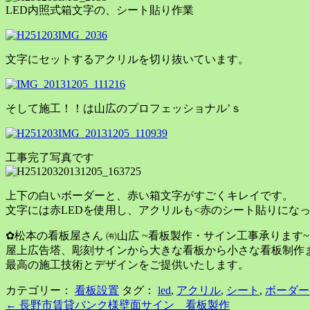
LED内照式箱文字の、シート貼り作業
文字にセットするアクリルを切り抜いています。
そして施工！！は山広のプロフェッショナル’ｓ
工事完了写真です
上下の白いボーダーと、赤い箱文字がすごくキレイです。
文字には赤LEDを使用し、アクリルも<赤のシート貼りにな
✿松本の看板屋さん ㈲山広 ~看板製作・サイン工事承ります~
屋上広告塔、彫刻サインから大きな看板から小さな看板制作
最高の施工技術とデザインをご提供いたします。
カテゴリー：
看板設置
タグ：
led
,
アクリル
,
シート
,
ボーダー
Post
←
長野市賃貸バンク様壁面サイン 看板製作