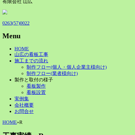
有限会社 山広
0263(57)0022
Menu
Skip
HOME
to
山広の看板工事
content
施工までの流れ
制作フロー(個人・個人企業主様向け)
制作フロー(業者様向け)
製作と取付の様子
看板製作
看板設置
実例集
会社概要
お問合せ
HOME
»
R