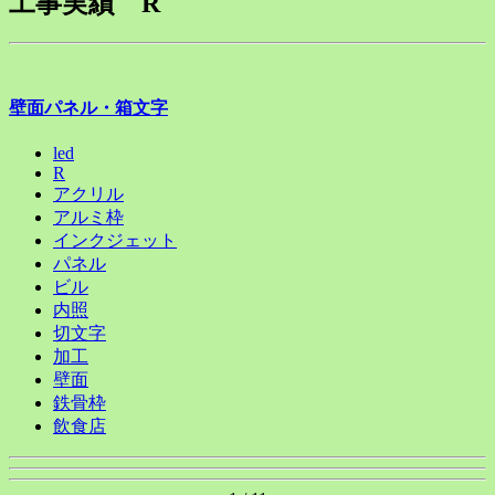
工事実績 R
壁面パネル・箱文字
led
R
アクリル
アルミ枠
インクジェット
パネル
ビル
内照
切文字
加工
壁面
鉄骨枠
飲食店